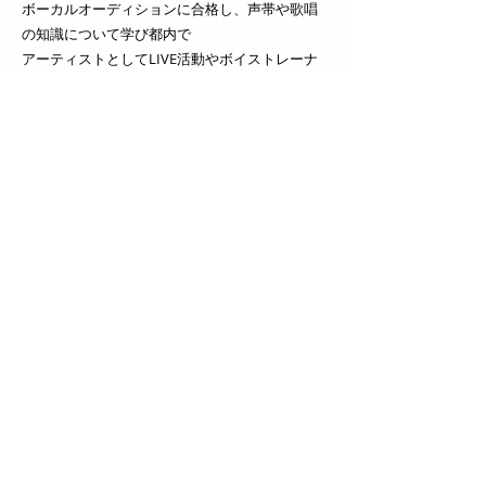
ボーカルオーディションに合格し、声帯や歌唱
の知識について学び都内で
アーティストとしてLIVE活動やボイストレーナ
ーとしての活動を開始。
都内の小学校･中学校･高校等の学園祭・イベン
ト・卒業式にゲスト出演。
老人ホーム等の福祉施設からのオファーも多数
あり。
現在は20歳という若さでありながらもライバー
プロダクションの設立や
顔出し無しのシンガープロデュース、自身のア
ーティスト活動など精力的に活動している。
Chikage Vocal School株式会社