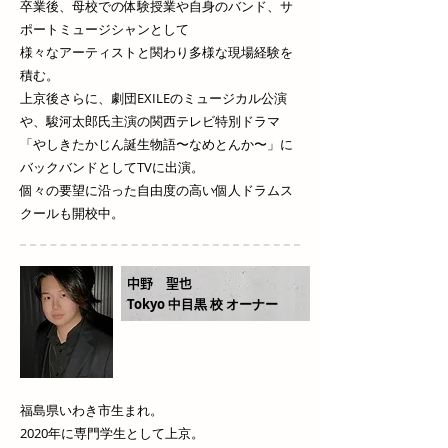
卒業後、母校での体験授業や自身のバンド、サ
ポートミュージシャンとして
様々なアーティストと関わり多様な現場経験を
積む。
上京後さらに、劇団EXILEのミュージカル公演
や、駿河太郎氏主演の関西テレビ特別ドラマ
「やしきたかじん誕生物語〜なめとんか〜」に
バックバンドとしてTVに出演。
個々の要望に沿った自由度の高い個人ドラムス
クールも開校中。
​中野 聖也
Tokyo 中目黒 校 オーナー
福島県いわき市生まれ。
2020年に専門学生として上京。