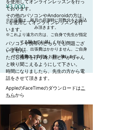
を使用してオンラインレッスンを行っ
¥3,000
ております。
その他のパソコンやAndoroidの方は、
※出張費は、毎月の月謝時に回数分をお振込
○を使用してオンラインレッスンを行
み頂きます。
います。
※これより遠方の方は、ご自身で先生が指定
する駅までお越しください。
パソコンや携帯のどちらでも問題ござ
この場合は、出張費はかかりません。ご自身
いません。
で交通費のご負担をお願い致します。
ただし指導を行う為、顔と声がちゃん
と映り聞こえるようにして下さい。
​時間になりましたら、先生の方から電
話をさせて頂きます。
AppleのFaceTimeのダウンロードは
こ
ちら
から