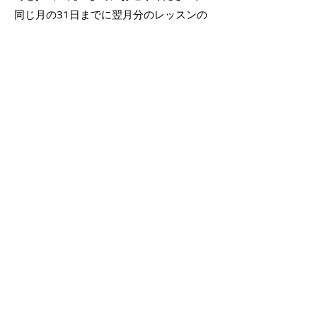
同じ月の31日までに翌月分のレッスンの
日時をお送りいたします。
※日時の変更がある場合は、先生にご相
談して日時の変更を行ってください。
​・変更にあたってキャンセル料はかかりま
せ
ん。
・スタジオなどを予約のキャン
セルはお客様に
お任せしております。忘れないようにお気をつ
けてください。
（例）
25日
​月末
来月の予定が判明