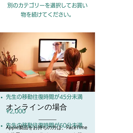
別のカテゴリーを選択してお買い
物を続けてください。
出張費と場所代詳細
出張費(
1回の費用)
先生の移動往復時間が30分未満
¥1,000
先生の移動往復時間が45分未満
​オンラインの場合
¥2,000
先生の移動往復時間が60分未満
Apple製品をお持ちの方は、FaceTime