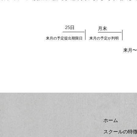
25日
​月末
来月の予定提出期限日
来月の予定が判明
来月〜
ホーム
スクールの特