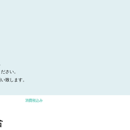
。
ください。
願い致します。
Kidsコース
価格
￥94,800
消費税込み
合