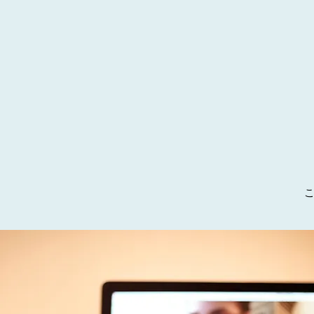
出張費
単発1回オンラインレッス
ン
対面コース
教材
教材 一括購入
教材１〜５
教材10〜11
教材6〜9
講師育成コース
スタンダードコース
フィルター：
価格
￥100,800
価格
消費税込み
￥55,200
￥100,800