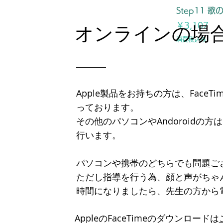
Step11 
価格
￥3,107
​オンラインの場
消費税込み
Apple製品をお持ちの方は、Face
っております。
その他のパソコンやAndoroidの
行います。
パソコンや携帯のどちらでも問題ご
ただし指導を行う為、顔と声がちゃ
​時間になりましたら、先生の方から
AppleのFaceTimeのダウンロードは