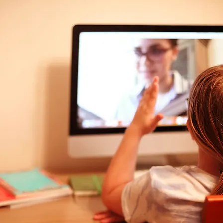
Step10 歌詞を理解する
価格
￥3,418
消費税込み