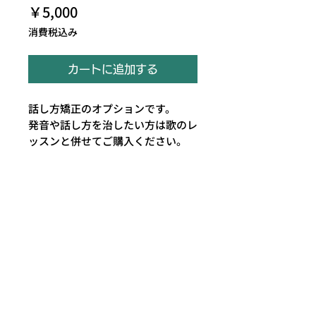
価
￥5,000
格
消費税込み
カートに追加する
話し方矯正のオプションです。
発音や話し方を治したい方は歌のレ
ッスンと併せてご購入ください。
Chikage Vocal School株式会社
​東京都港区南青山２−２ ５F